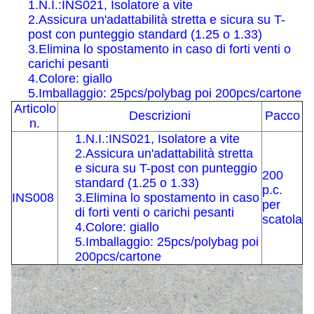
1.N.I.:INS021, Isolatore a vite
2.Assicura un'adattabilità stretta e sicura su T-
post con punteggio standard (1.25 o 1.33)
3.Elimina lo spostamento in caso di forti venti o
carichi pesanti
4.Colore: giallo
5.Imballaggio: 25pcs/polybag poi 200pcs/cartone
Articolo
Descrizioni
Pacco
n.
1.N.I.:INS021, Isolatore a vite
2.Assicura un'adattabilità stretta
e sicura su T-post con punteggio
200
standard (1.25 o 1.33)
p.c.
INS008
3.Elimina lo spostamento in caso
per
di forti venti o carichi pesanti
scatola
4.Colore: giallo
5.Imballaggio: 25pcs/polybag poi
200pcs/cartone